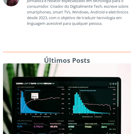
Jornalista e redator especializado em tecnologia para o
consumidor. Criador do Digitalmente Tech, escreve sobre
smartphones, smart TVs, Windows, Android e eletrônicos
desde 2023, com o objetivo de traduzir tecnologia em
linguagem acessível para qualquer pessoa.
Últimos Posts