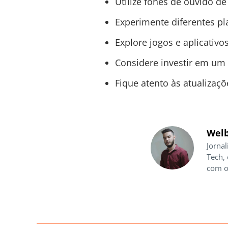
Utilize fones de ouvido d
Experimente diferentes p
Explore jogos e aplicativ
Considere investir em um
Fique atento às atualizaç
Welb
Jornal
Tech,
com o