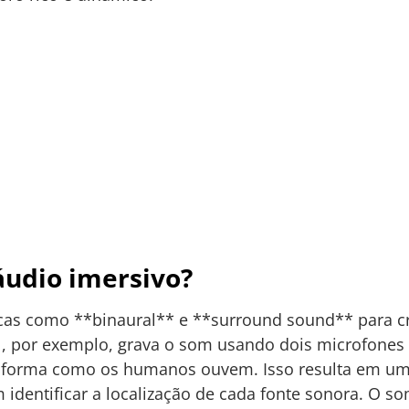
áudio imersivo?
nicas como **binaural** e **surround sound** para cr
al, por exemplo, grava o som usando dois microfone
o a forma como os humanos ouvem. Isso resulta em u
identificar a localização de cada fonte sonora. O so