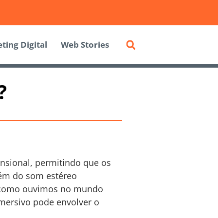
ting Digital
Web Stories
?
nsional, permitindo que os
lém do som estéreo
ma como ouvimos no mundo
mersivo pode envolver o