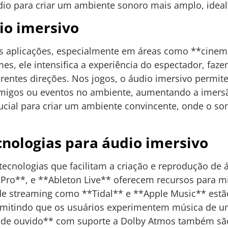
udio para criar um ambiente sonoro mais amplo, ideal 
io imersivo
as aplicações, especialmente em áreas como **cine
lmes, ele intensifica a experiência do espectador, f
erentes direções. Nos jogos, o áudio imersivo permit
imigos ou eventos no ambiente, aumentando a imersão
 crucial para criar um ambiente convincente, onde o 
nologias para áudio imersivo
tecnologias que facilitam a criação e reprodução de 
 Pro**, e **Ableton Live** oferecem recursos para 
 de streaming como **Tidal** e **Apple Music** est
ermitindo que os usuários experimentem música de 
e ouvido** com suporte a Dolby Atmos também são 