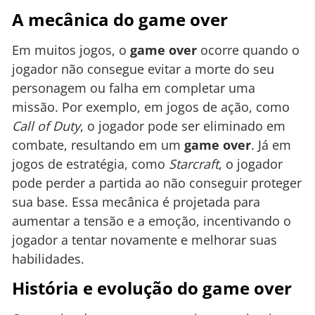
A mecânica do game over
Em muitos jogos, o
game over
ocorre quando o
jogador não consegue evitar a morte do seu
personagem ou falha em completar uma
missão. Por exemplo, em jogos de ação, como
Call of Duty
, o jogador pode ser eliminado em
combate, resultando em um
game over
. Já em
jogos de estratégia, como
Starcraft
, o jogador
pode perder a partida ao não conseguir proteger
sua base. Essa mecânica é projetada para
aumentar a tensão e a emoção, incentivando o
jogador a tentar novamente e melhorar suas
habilidades.
História e evolução do game over