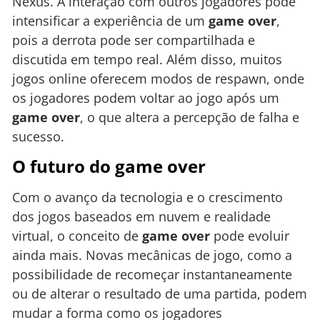
Nexus. A interação com outros jogadores pode
intensificar a experiência de um
game over
,
pois a derrota pode ser compartilhada e
discutida em tempo real. Além disso, muitos
jogos online oferecem modos de respawn, onde
os jogadores podem voltar ao jogo após um
game over
, o que altera a percepção de falha e
sucesso.
O futuro do game over
Com o avanço da tecnologia e o crescimento
dos jogos baseados em nuvem e realidade
virtual, o conceito de
game over
pode evoluir
ainda mais. Novas mecânicas de jogo, como a
possibilidade de recomeçar instantaneamente
ou de alterar o resultado de uma partida, podem
mudar a forma como os jogadores