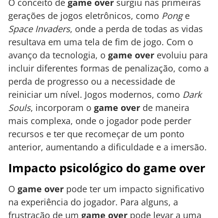
O conceito de
game over
surgiu nas primeiras
gerações de jogos eletrônicos, como
Pong
e
Space Invaders
, onde a perda de todas as vidas
resultava em uma tela de fim de jogo. Com o
avanço da tecnologia, o
game over
evoluiu para
incluir diferentes formas de penalização, como a
perda de progresso ou a necessidade de
reiniciar um nível. Jogos modernos, como
Dark
Souls
, incorporam o
game over
de maneira
mais complexa, onde o jogador pode perder
recursos e ter que recomeçar de um ponto
anterior, aumentando a dificuldade e a imersão.
Impacto psicológico do game over
O
game over
pode ter um impacto significativo
na experiência do jogador. Para alguns, a
frustração de um
game over
pode levar a uma