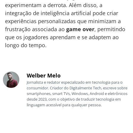
experimentam a derrota. Além disso, a
integração de inteligência artificial pode criar
experiências personalizadas que minimizam a
frustração associada ao
game over
, permitindo
que os jogadores aprendam e se adaptem ao
longo do tempo.
Welber Melo
Jornalista e redator especializado em tecnologia para o
consumidor. Criador do Digitalmente Tech, escreve sobre
smartphones, smart TVs, Windows, Android e eletrônicos
desde 2023, com o objetivo de traduzir tecnologia em
linguagem acessível para qualquer pessoa.