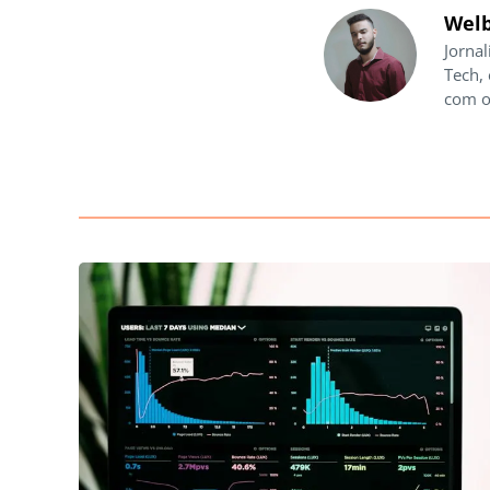
Welb
Jornal
Tech,
com o