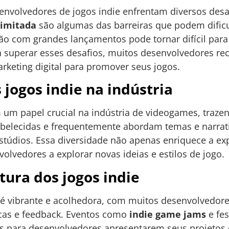
envolvedores de jogos indie enfrentam diversos desa
 limitada
são algumas das barreiras que podem dificu
ção com grandes lançamentos pode tornar difícil par
 superar esses desafios, muitos desenvolvedores r
rketing digital para promover seus jogos.
 jogos indie na indústria
m papel crucial na indústria de videogames, trazen
abelecidas e frequentemente abordam temas e narra
stúdios. Essa diversidade não apenas enriquece a ex
lvedores a explorar novas ideias e estilos de jogo.
ura dos jogos indie
é vibrante e acolhedora, com muitos desenvolvedore
icas e feedback. Eventos como
indie game jams
e fes
s para desenvolvedores apresentarem seus projetos 