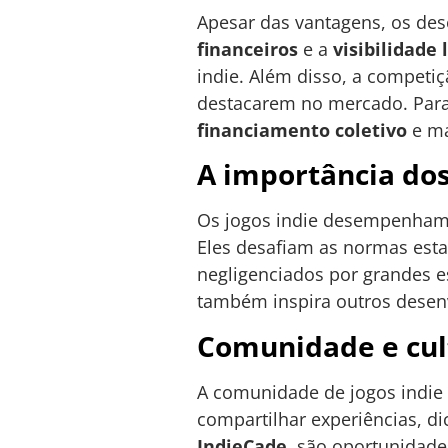
Apesar das vantagens, os des
financeiros
e a
visibilidade
indie. Além disso, a competi
destacarem no mercado. Para
financiamento coletivo
e ma
A importância dos
Os jogos indie desempenham u
Eles desafiam as normas est
negligenciados por grandes e
também inspira outros desenvo
Comunidade e cult
A comunidade de jogos indie 
compartilhar experiências, d
IndieCade
, são oportunidade