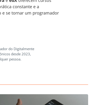
ra
e
edX
oferecem cursos
rática constante e a
to e se tornar um programador
iador do Digitalmente
rônicos desde 2023,
lquer pessoa.