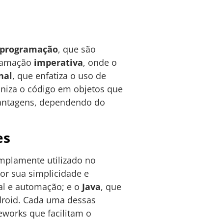
 programação
, que são
gramação
imperativa
, onde o
nal
, que enfatiza o uso de
aniza o código em objetos que
vantagens, dependendo do
es
amplamente utilizado no
or sua simplicidade e
ial e automação; e o
Java
, que
ndroid. Cada uma dessas
works que facilitam o