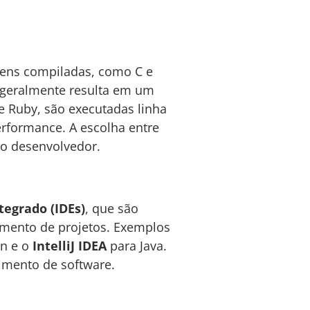
gens compiladas, como C e
 geralmente resulta em um
e Ruby, são executadas linha
erformance. A escolha entre
do desenvolvedor.
egrado (IDEs)
, que são
amento de projetos. Exemplos
n e o
IntelliJ IDEA
para Java.
imento de software.