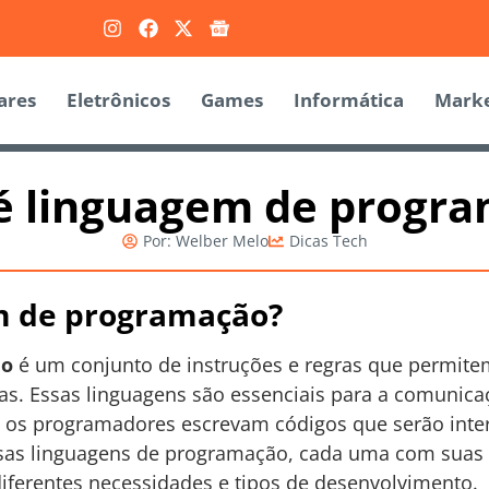
ares
Eletrônicos
Games
Informática
Marke
é linguagem de progr
Por:
Welber Melo
Dicas Tech
m de programação?
ão
é um conjunto de instruções e regras que permite
emas. Essas linguagens são essenciais para a comuni
e os programadores escrevam códigos que serão inte
as linguagens de programação, cada uma com suas ca
ferentes necessidades e tipos de desenvolvimento.