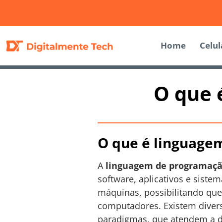
Home
Celul
O que 
O que é linguage
A
linguagem de programaç
software, aplicativos e sist
máquinas, possibilitando qu
computadores. Existem divers
paradigmas, que atendem a di