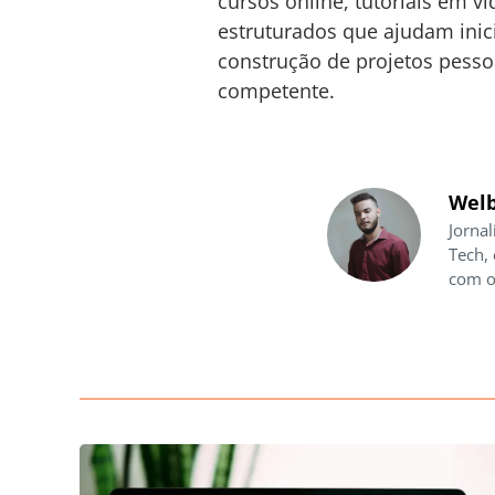
cursos online, tutoriais em v
estruturados que ajudam inici
construção de projetos pesso
competente.
Welb
Jornal
Tech,
com o