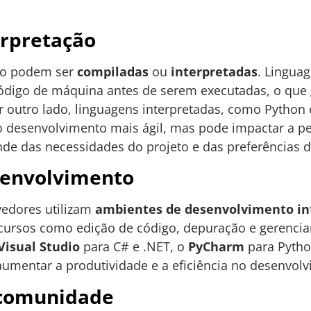
erpretação
ão podem ser
compiladas
ou
interpretadas
. Lingua
ódigo de máquina antes de serem executadas, o que
outro lado, linguagens interpretadas, como Python 
 o desenvolvimento mais ágil, mas pode impactar a p
nde das necessidades do projeto e das preferências 
senvolvimento
vedores utilizam
ambientes de desenvolvimento int
cursos como edição de código, depuração e gerenci
Visual Studio
para C# e .NET, o
PyCharm
para Pytho
umentar a produtividade e a eficiência no desenvolv
comunidade