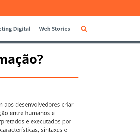
ting Digital
Web Stories
amação?
m aos desenvolvedores criar
cação entre humanos e
rpretados e executados por
racterísticas, sintaxes e