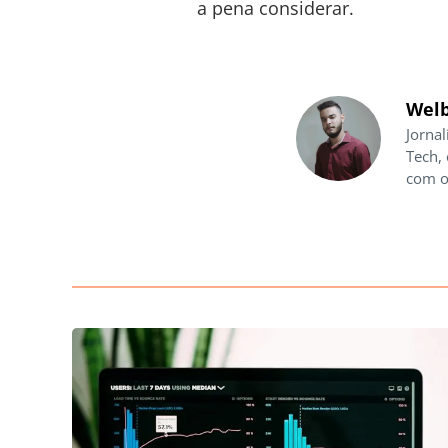
a pena considerar.
Welb
Jornal
Tech,
com o