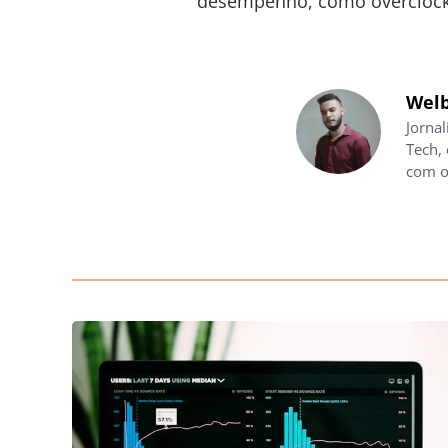
desempenho, como overclocki
Welb
Jornal
Tech,
com o