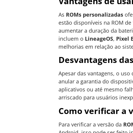
Vantagens de usa
As
ROMs personalizadas
ofe
estão disponíveis na ROM de 
aumentar a duração da bateri
incluem o
LineageOS
,
Pixel 
melhorias em relação ao sist
Desvantagens das
Apesar das vantagens, o uso
anular a garantia do disposi
aplicativos ou até mesmo fal
arriscado para usuários inexp
Como verificar a
Para verificar a versão da
ROM
Android, isso pode ser feito