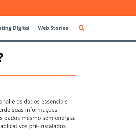
ting Digital
Web Stories
?
onal e os dados essenciais
perde suas informações
 os dados mesmo sem energia.
plicativos pré-instalados