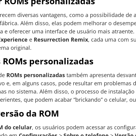
r ROMs personalizadas
recem diversas vantagens, como a possibilidade de 
fábrica. Além disso, elas podem melhorar o desempe
a e oferecer uma interface de usuário mais atraent
Experience
e
Resurrection Remix
, cada uma com sua
ema original.
 ROMs personalizadas
 de
ROMs personalizadas
também apresenta desvanta
tivo e, em alguns casos, pode resultar em problemas
has no sistema. Além disso, o processo de instalaçã
erientes, que podem acabar “brickando” o celular, ou s
 versão da ROM
 do celular
, os usuários podem acessar as configur
 indo em
Configurações
>
Sobre o telefone
>
Versão 