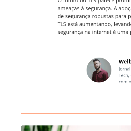
O futuro do TLS parece promi
ameaças à segurança. A adoçã
de segurança robustas para p
TLS está aumentando, levand
segurança na internet é uma 
Welb
Jornal
Tech,
com o