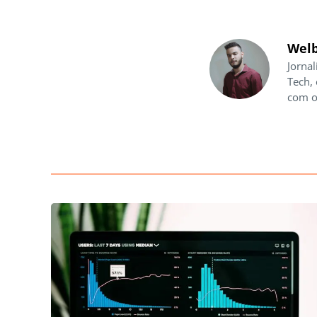
Welb
Jornal
Tech,
com o