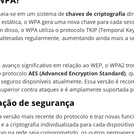
 WPA?
eia-se em um sistema de
chaves de criptografia
din
 estática, o WPA gera uma nova chave para cada sess
 disso, o WPA utiliza o protocolo TKIP (Temporal Key 
 alteradas regularmente, aumentando ainda mais a s
avanço significativo em relação ao WEP, o WPA2 tro
o protocolo
AES (Advanced Encryption Standard)
, q
 seguros disponíveis atualmente. Essa versão é rec
 superior contra ataques e é amplamente suportada p
ação de segurança
 versão mais recente do protocolo e traz novas func
e a criptografia individualizada para cada dispositivo
ivo na rede seja comprometido, os outros perman