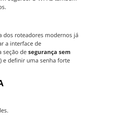
os.
a dos roteadores modernos já
 a interface de
 a seção de
segurança sem
) e definir uma senha forte
A
des.