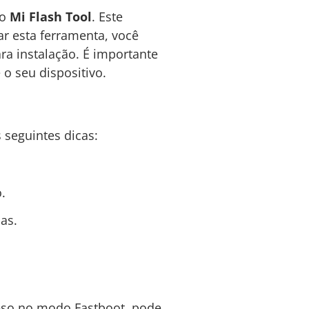
 o
Mi Flash Tool
. Este
ar esta ferramenta, você
ra instalação. É importante
o seu dispositivo.
 seguintes dicas:
.
as.
reso no modo Fastboot, pode