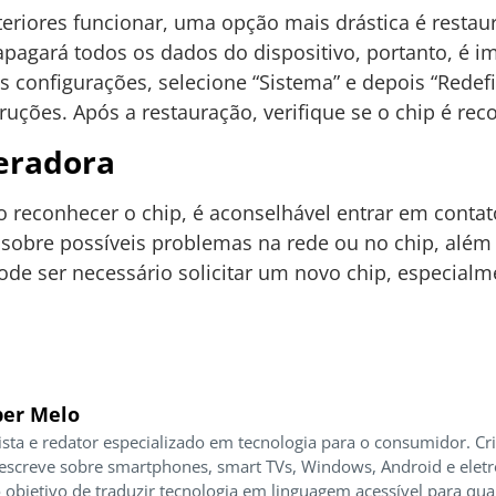
riores funcionar, uma opção mais drástica é restaur
 apagará todos os dados do dispositivo, portanto, é 
 as configurações, selecione “Sistema” e depois “Redef
truções. Após a restauração, verifique se o chip é rec
eradora
ão reconhecer o chip, é aconselhável entrar em conta
sobre possíveis problemas na rede ou no chip, além
de ser necessário solicitar um novo chip, especialme
er Melo
ista e redator especializado em tecnologia para o consumidor. Cr
 escreve sobre smartphones, smart TVs, Windows, Android e elet
 objetivo de traduzir tecnologia em linguagem acessível para qua