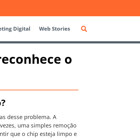
ting Digital
Web Stories
 reconhece o
p?
sas desse problema. A
s vezes, uma simples remoção
tir que o chip esteja limpo e