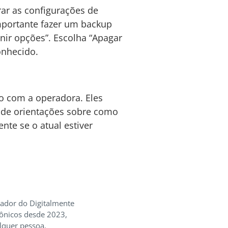
ar as configurações de
importante fazer um backup
inir opções”. Escolha “Apagar
onhecido.
to com a operadora. Eles
 de orientações sobre como
nte se o atual estiver
iador do Digitalmente
rônicos desde 2023,
lquer pessoa.