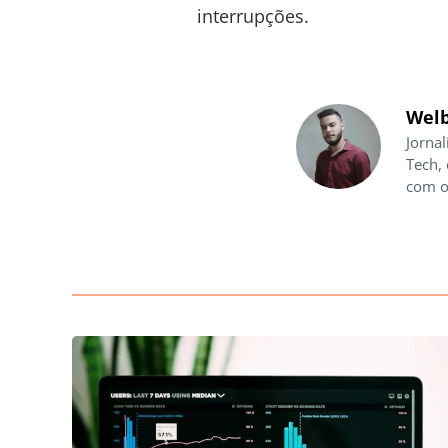
interrupções.
Welb
Jornal
Tech,
com o