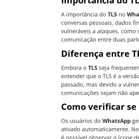
Importância do T
A importância do
TLS
no
Wha
conversas pessoais, dados fi
vulneráveis a ataques, como
comunicação entre duas part
Diferença entre T
Embora o
TLS
seja frequent
entender que o TLS é a versã
passado, mas devido a vulnera
comunicações sejam não apen
Como verificar se
Os usuários do
WhatsApp
ge
ativado automaticamente. No 
é possível observar o ícone 