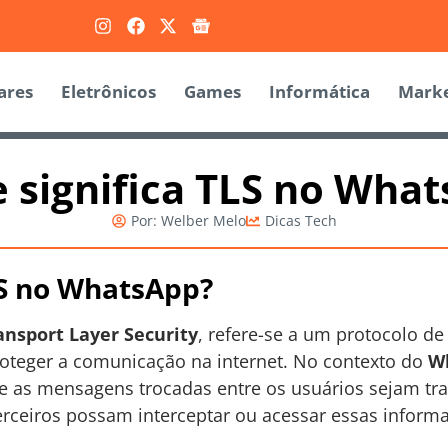
ares
Eletrônicos
Games
Informática
Marke
 significa TLS no Wha
Por:
Welber Melo
Dicas Tech
LS no WhatsApp?
ansport Layer Security
, refere-se a um protocolo d
oteger a comunicação na internet. No contexto do
W
e as mensagens trocadas entre os usuários sejam tr
terceiros possam interceptar ou acessar essas inform