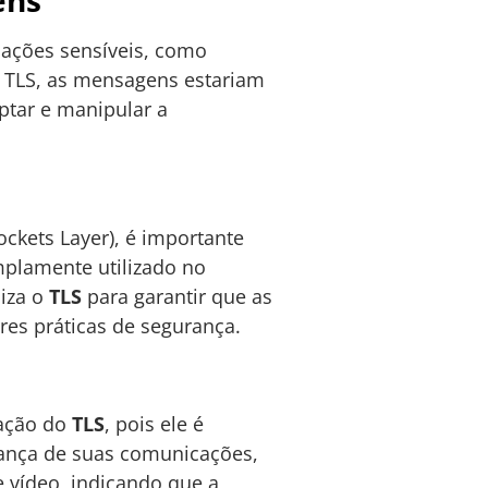
ens
mações sensíveis, como
o TLS, as mensagens estariam
ptar e manipular a
ockets Layer), é importante
plamente utilizado no
liza o
TLS
para garantir que as
es práticas de segurança.
ração do
TLS
, pois ele é
rança de suas comunicações,
 vídeo, indicando que a