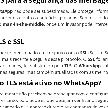
LS para a segurança das mensag
tsApp
não pode ser subestimada. Ele protege infor
nanceiros e outros conteúdos privados. Sem o uso d
 o
man-in-the-middle
, onde um invasor pode interce
es.
LS e SSL
emente mencionado em conjunto com o
SSL
(Secure S
o mais recente e segura desse protocolo. O
SSL
foi am
bilidades, foi substituído pelo
TLS
. O
WhatsApp
uti
as seguras, mas também atualizadas com as melhor
 o TLS está ativo no WhatsApp?
ralmente não precisam se preocupar com a configu
entanto, para aqueles que desejam verificar a segu
de cadeado que aparece durante as chamadas de voz e