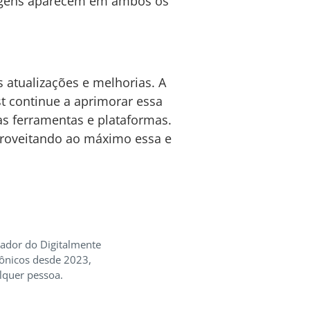
magens aparecem em ambos os
 atualizações e melhorias. A
st continue a aprimorar essa
as ferramentas e plataformas.
proveitando ao máximo essa e
iador do Digitalmente
rônicos desde 2023,
lquer pessoa.