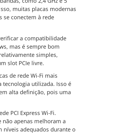
 bandas, como 2,4 GHz e 5
disso, muitas placas modernas
s se conectem à rede
erificar a compatibilidade
dows, mas é sempre bom
 relativamente simples,
 slot PCIe livre.
cas de rede Wi-Fi mais
ecnologia utilizada. Isso é
em alta definição, pois uma
ede PCI Express Wi-Fi.
ue não apenas melhoram a
 níveis adequados durante o