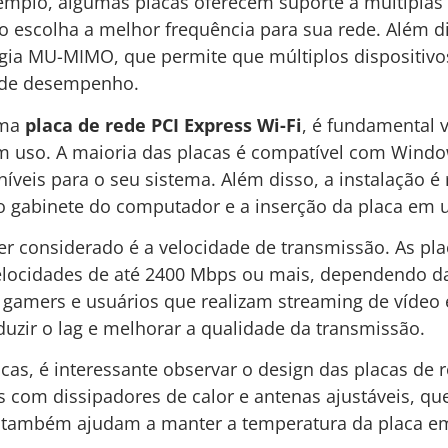
emplo, algumas placas oferecem suporte a múltiplas
o escolha a melhor frequência para sua rede. Além 
gia MU-MIMO, que permite que múltiplos dispositivo
 de desempenho.
uma
placa de rede PCI Express Wi-Fi
, é fundamental v
m uso. A maioria das placas é compatível com Win
níveis para o seu sistema. Além disso, a instalação é
o gabinete do computador e a inserção da placa em um
er considerado é a velocidade de transmissão. As pla
ocidades de até 2400 Mbps ou mais, dependendo da t
 gamers e usuários que realizam streaming de vídeo 
uzir o lag e melhorar a qualidade da transmissão.
cas, é interessante observar o design das placas de r
 com dissipadores de calor e antenas ajustáveis, q
 também ajudam a manter a temperatura da placa em