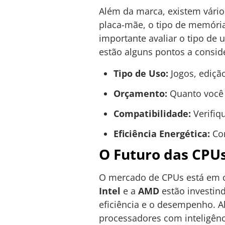
Além da marca, existem vário
placa-mãe, o tipo de memóri
importante avaliar o tipo de 
estão alguns pontos a consid
Tipo de Uso:
Jogos, edição
Orçamento:
Quanto você e
Compatibilidade:
Verifiq
Eficiência Energética:
Con
O Futuro das CPUs
O mercado de CPUs está em c
Intel
e a
AMD
estão investin
eficiência e o desempenho. A
processadores com inteligênc