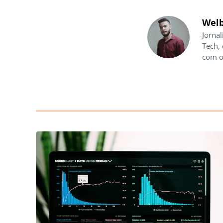
Welb
Jornal
Tech,
com o