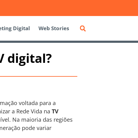
ting Digital
Web Stories
 digital?
amação voltada para a
nizar a Rede Vida na
TV
ível. Na maioria das regiões
meração pode variar