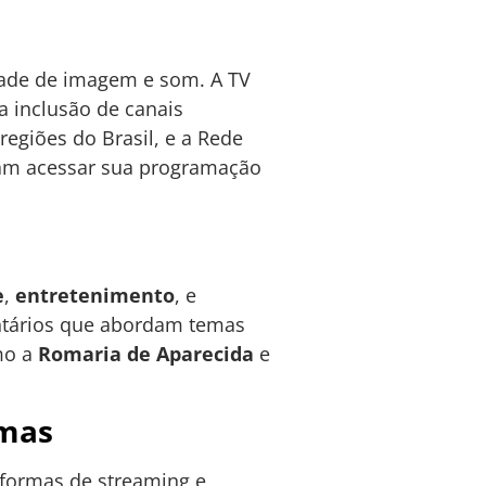
dade de imagem e som. A TV
a inclusão de canais
regiões do Brasil, e a Rede
sam acessar sua programação
e
,
entretenimento
, e
entários que abordam temas
mo a
Romaria de Aparecida
e
rmas
aformas de streaming e