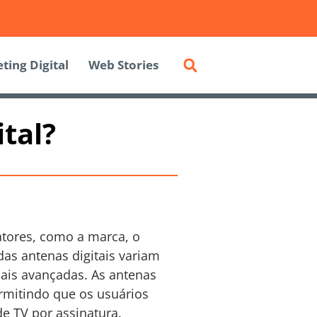
ting Digital
Web Stories
ital?
atores, como a marca, o
das antenas digitais variam
ais avançadas. As antenas
ermitindo que os usuários
e TV por assinatura.