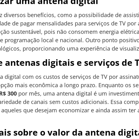
izar uma antena digital
az diversos benefícios, como a possibilidade de assis
dade de pagar mensalidades para serviços de TV por 
ução sustentável, pois não consomem energia elétri
de programação local e nacional. Outro ponto positiv
nalógicos, proporcionando uma experiência de visuali
antenas digitais e serviços de 
 digital com os custos de serviços de TV por assinatu
opção mais econômica a longo prazo. Enquanto os ser
R$ 300
por mês, uma antena digital é um investimen
riedade de canais sem custos adicionais. Essa compa
ra aqueles que desejam economizar e ainda assim te
is sobre o valor da antena digit