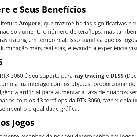
re e Seus Benefícios
itetura
Ampere
, que traz melhorias significativas em
e não só aumenta o número de teraflops, mas também
ray tracing em tempo real. Isso significa que os jogo
iluminação mais realistas, elevando a experiência vi
S
 RTX 3060 é seu suporte para
ray tracing
e
DLSS
(Dee
como a luz interage com os objetos, proporcionando g
eligência artificial para aumentar a taxa de quadros se
inados com os 13 teraflops da RTX 3060, fazem dela 
empenho e qualidade gráfica.
os Jogos
lamente reconhecida por seu desempenho em jogos, 