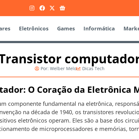
ares
Eletrônicos
Games
Informática
Marke
Transistor computado
Por:
Welber Melo
Dicas Tech
tador: O Coração da Eletrônica
um componente fundamental na eletrônica, responsáv
a invenção na década de 1940, os transistores revolu
tivos eletrônicos operam. Eles são a base dos circui
uncionamento de microprocessadores e memórias, tor