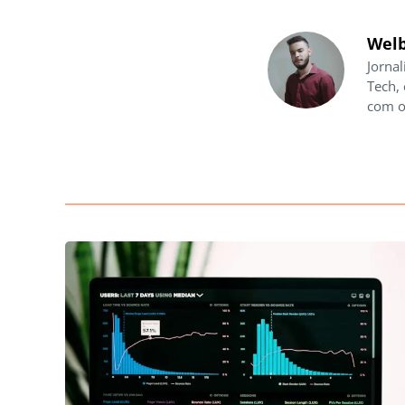
Welb
Jornal
Tech,
com o