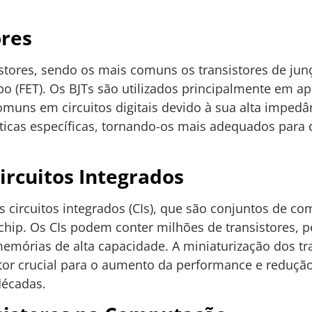
ores
istores, sendo os mais comuns os transistores de junç
po (FET). Os BJTs são utilizados principalmente em ap
muns em circuitos digitais devido à sua alta impedân
sticas específicas, tornando-os mais adequados para 
ircuitos Integrados
s circuitos integrados (CIs), que são conjuntos de c
hip. Os CIs podem conter milhões de transistores, p
mórias de alta capacidade. A miniaturização dos tr
tor crucial para o aumento da performance e reduçã
décadas.