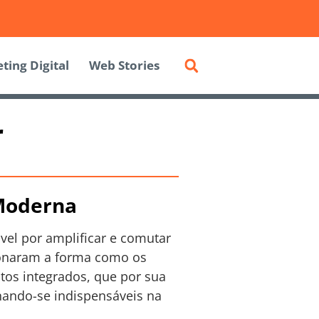
ting Digital
Web Stories
r
 Moderna
el por amplificar e comutar
cionaram a forma como os
tos integrados, que por sua
nando-se indispensáveis na