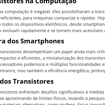
sistores na Computação
a computação é inegável. Eles possibilitaram a tra
neficientes, para máquinas compactas e rápidas. Hoje
 todos os dispositivos eletrônicos, desde smartpho
s evoluam rapidamente e se tornem mais acessíveis 
Era dos Smartphones
transistores desempenham um papel ainda mais críti
ompactos e eficientes, a miniaturização dos transist
essadores poderosos e múltiplas funcionalidades e
mance, mas também a eficiência energética, prolonga
 dos Transistores
nsistores enfrentam desafios significativos à medida
se aproximando de limites físicos, levando a pesqui
e materiais alternativos, como grafeno. Essas inova