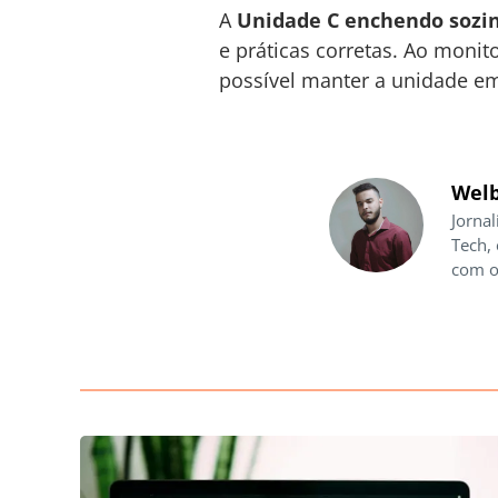
A
Unidade C enchendo sozi
e práticas corretas. Ao moni
possível manter a unidade em
Welb
Jornal
Tech,
com o