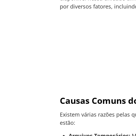
por diversos fatores, inclui
Causas Comuns do
Existem várias razões pelas q
estão:
Arquivos Temporários:
Mu