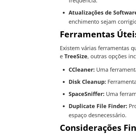
frequência.
Atualizações de Softwar
enchimento sejam corrigi
Ferramentas Útei
Existem várias ferramentas 
e
TreeSize
, outras opções in
CCleaner:
Uma ferramenta 
Disk Cleanup:
Ferramenta 
SpaceSniffer:
Uma ferrame
Duplicate File Finder:
Pro
espaço desnecessário.
Considerações Fin