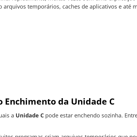
ndo arquivos temporários, caches de aplicativos e at
 Enchimento da Unidade C
uais a
Unidade C
pode estar enchendo sozinha. Entr
itos programas criam arquivos temporários que po