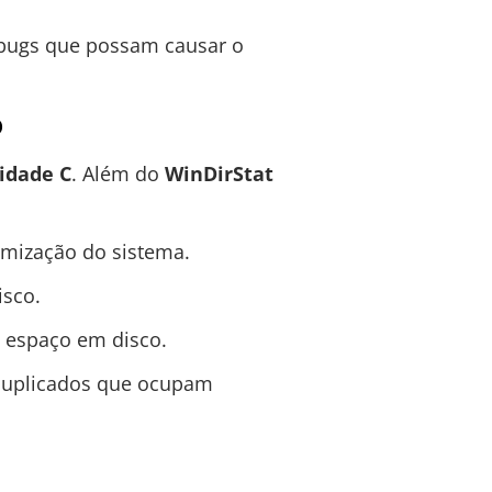
 bugs que possam causar o
o
idade C
. Além do
WinDirStat
imização do sistema.
isco.
 espaço em disco.
 duplicados que ocupam