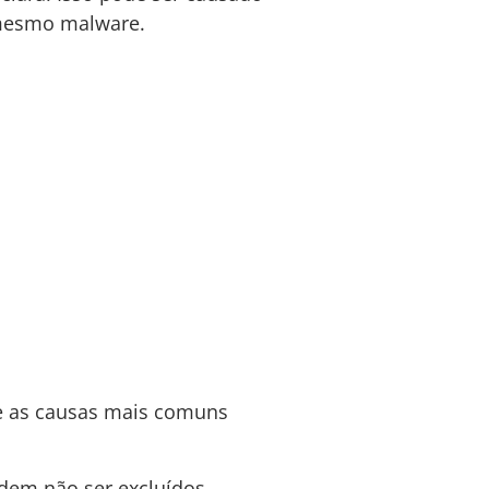
é mesmo malware.
e as causas mais comuns
dem não ser excluídos