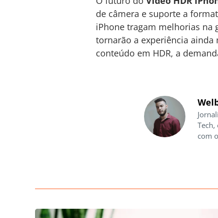
O futuro do
Vídeo HDR iPho
de câmera e suporte a format
iPhone tragam melhorias na 
tornarão a experiência ainda
conteúdo em HDR, a demanda p
Welb
Jornal
Tech,
com o