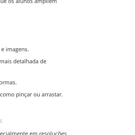
que os alunos ampliem
 e imagens.
 mais detalhada de
formas.
como pinçar ou arrastar.
:
pecialmente em resoluções