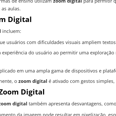
rmas de ensino utilizam
zoom digital
para permitir 
 as aulas.
m Digital
l
incluem:
ue usuários com dificuldades visuais ampliem textos
 experiência do usuário ao permitir uma exploração
plicado em uma ampla gama de dispositivos e plata
mente, o
zoom digital
é ativado com gestos simples, 
Zoom Digital
zoom digital
também apresenta desvantagens, como
mento da imagem pode resultar em pixelização, es