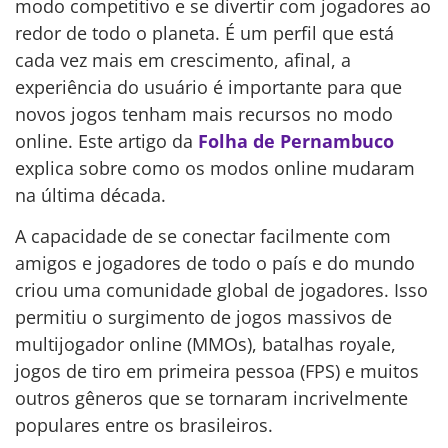
modo competitivo e se divertir com jogadores ao
redor de todo o planeta. É um perfil que está
cada vez mais em crescimento, afinal, a
experiência do usuário é importante para que
novos jogos tenham mais recursos no modo
online. Este artigo da
Folha de Pernambuco
explica sobre como os modos online mudaram
na última década.
A capacidade de se conectar facilmente com
amigos e jogadores de todo o país e do mundo
criou uma comunidade global de jogadores. Isso
permitiu o surgimento de jogos massivos de
multijogador online (MMOs), batalhas royale,
jogos de tiro em primeira pessoa (FPS) e muitos
outros gêneros que se tornaram incrivelmente
populares entre os brasileiros.