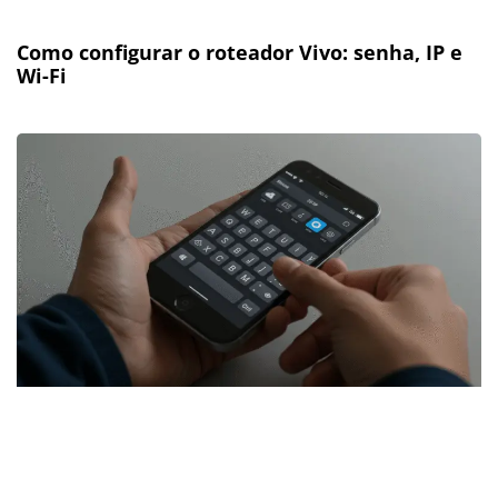
Como configurar o roteador Vivo: senha, IP e
Wi-Fi