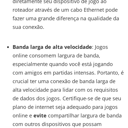
diretamente seu dispositivo de jogo ao
roteador através de um cabo Ethernet pode
fazer uma grande diferença na qualidade da
sua conexão.
Banda larga de alta velocidade
: Jogos
online consomem largura de banda,
especialmente quando você está jogando
com amigos em partidas intensas. Portanto, é
crucial ter uma conexão de banda larga de
alta velocidade para lidar com os requisitos
de dados dos jogos. Certifique-se de que seu
plano de internet seja adequado para jogos
online e
evite
compartilhar largura de banda
com outros dispositivos que possam