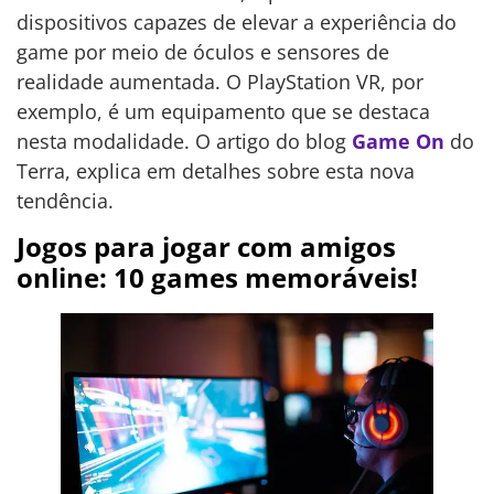
dispositivos capazes de elevar a experiência do
game por meio de óculos e sensores de
realidade aumentada. O PlayStation VR, por
exemplo, é um equipamento que se destaca
nesta modalidade. O artigo do blog
Game On
do
Terra, explica em detalhes sobre esta nova
tendência.
Jogos para jogar com amigos
online: 10 games memoráveis!