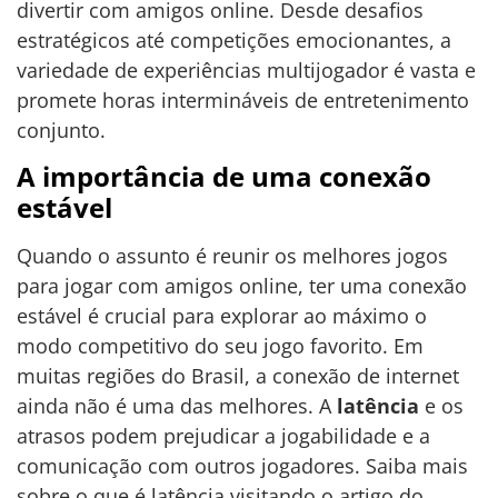
divertir com amigos online. Desde desafios
estratégicos até competições emocionantes, a
variedade de experiências multijogador é vasta e
promete horas intermináveis de entretenimento
conjunto.
A importância de uma conexão
estável
Quando o assunto é reunir os melhores jogos
para jogar com amigos online, ter uma conexão
estável é crucial para explorar ao máximo o
modo competitivo do seu jogo favorito. Em
muitas regiões do Brasil, a conexão de internet
ainda não é uma das melhores. A
latência
e os
atrasos podem prejudicar a jogabilidade e a
comunicação com outros jogadores. Saiba mais
sobre o que é latência visitando o artigo do