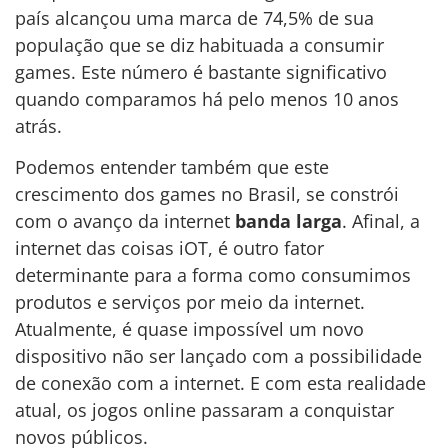
país alcançou uma marca de 74,5% de sua
população que se diz habituada a consumir
games. Este número é bastante significativo
quando comparamos há pelo menos 10 anos
atrás.
Podemos entender também que este
crescimento dos games no Brasil, se constrói
com o avanço da internet
banda larga
. Afinal, a
internet das coisas iOT, é outro fator
determinante para a forma como consumimos
produtos e serviços por meio da internet.
Atualmente, é quase impossível um novo
dispositivo não ser lançado com a possibilidade
de conexão com a internet. E com esta realidade
atual, os jogos online passaram a conquistar
novos públicos.