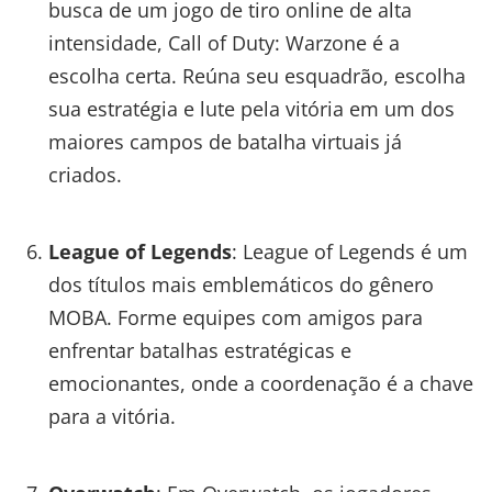
busca de um jogo de tiro online de alta
intensidade, Call of Duty: Warzone é a
escolha certa. Reúna seu esquadrão, escolha
sua estratégia e lute pela vitória em um dos
maiores campos de batalha virtuais já
criados.
League of Legends
: League of Legends é um
dos títulos mais emblemáticos do gênero
MOBA. Forme equipes com amigos para
enfrentar batalhas estratégicas e
emocionantes, onde a coordenação é a chave
para a vitória.