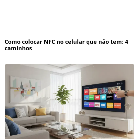
Como colocar NFC no celular que não tem: 4
caminhos