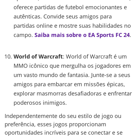
oferece partidas de futebol emocionantes e
autênticas. Convide seus amigos para
partidas online e mostre suas habilidades no
campo.
Saiba mais sobre o EA Sports FC 24
.
World of Warcraft
: World of Warcraft é um
MMO icônico que mergulha os jogadores em
um vasto mundo de fantasia. Junte-se a seus
amigos para embarcar em missões épicas,
explorar masmorras desafiadoras e enfrentar
poderosos inimigos.
Independentemente do seu estilo de jogo ou
preferência, esses jogos proporcionam
oportunidades incríveis para se conectar e se