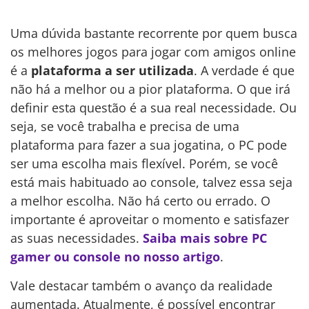
Uma dúvida bastante recorrente por quem busca
os melhores jogos para jogar com amigos online
é a
plataforma a ser utilizada
. A verdade é que
não há a melhor ou a pior plataforma. O que irá
definir esta questão é a sua real necessidade. Ou
seja, se você trabalha e precisa de uma
plataforma para fazer a sua jogatina, o PC pode
ser uma escolha mais flexível. Porém, se você
está mais habituado ao console, talvez essa seja
a melhor escolha. Não há certo ou errado. O
importante é aproveitar o momento e satisfazer
as suas necessidades.
Saiba mais sobre PC
gamer ou console no nosso artigo
.
Vale destacar também o avanço da realidade
aumentada. Atualmente, é possível encontrar