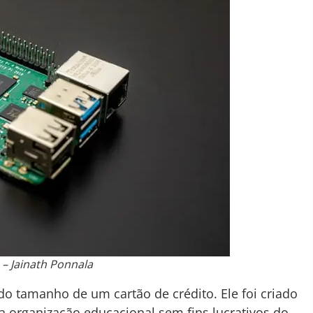
 – Jainath Ponnala
o tamanho de um cartão de crédito. Ele foi criado
 organização educacional sem fins lucrativos do