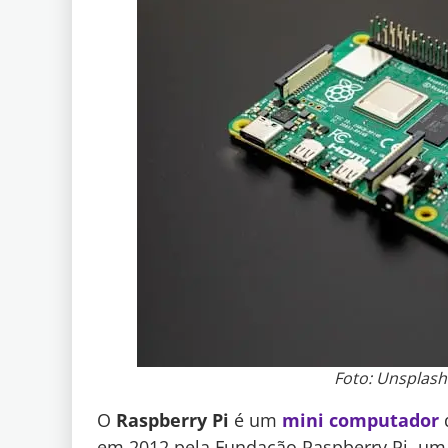
Foto: Unsplash
O
Raspberry Pi
é um
mini computador
d
em 2012 pela Fundação Raspberry Pi, uma