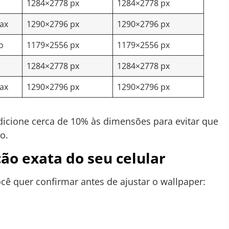
1284×2778 px
1284×2778 px
ax
1290×2796 px
1290×2796 px
o
1179×2556 px
1179×2556 px
1284×2778 px
1284×2778 px
ax
1290×2796 px
1290×2796 px
adicione cerca de 10% às dimensões para evitar que
o.
ão exata do seu celular
cê quer confirmar antes de ajustar o wallpaper: