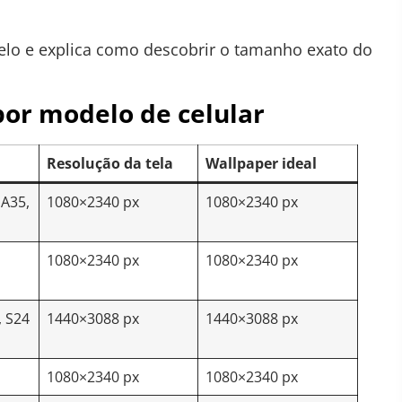
delo e explica como descobrir o tamanho exato do
por modelo de celular
Resolução da tela
Wallpaper ideal
 A35,
1080×2340 px
1080×2340 px
1080×2340 px
1080×2340 px
, S24
1440×3088 px
1440×3088 px
1080×2340 px
1080×2340 px