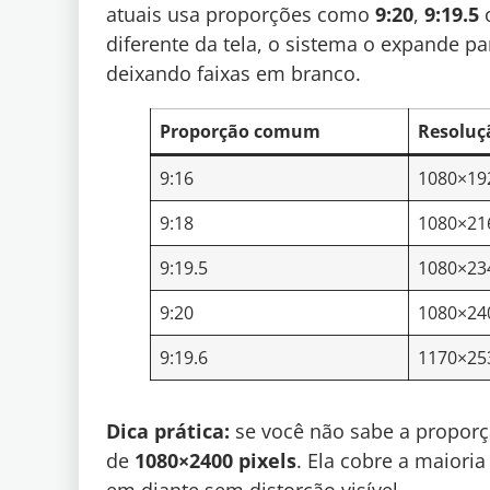
atuais usa proporções como
9:20
,
9:19.5
diferente da tela, o sistema o expande pa
deixando faixas em branco.
Proporção comum
Resoluç
9:16
1080×19
9:18
1080×21
9:19.5
1080×23
9:20
1080×24
9:19.6
1170×25
Dica prática:
se você não sabe a proporç
de
1080×2400 pixels
. Ela cobre a maiori