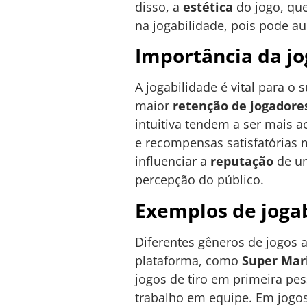
disso, a
estética
do jogo, qu
na jogabilidade, pois pode a
Importância da jo
A jogabilidade é vital para 
maior
retenção de jogadore
intuitiva tendem a ser mais 
e recompensas satisfatórias 
influenciar a
reputação
de um
percepção do público.
Exemplos de joga
Diferentes gêneros de jogos a
plataforma, como
Super Mar
jogos de tiro em primeira p
trabalho em equipe. Em jog