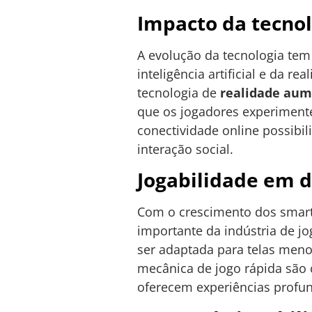
Impacto da tecnol
A evolução da tecnologia tem
inteligência artificial e da r
tecnologia de
realidade au
que os jogadores experiment
conectividade online possibil
interação social.
Jogabilidade em d
Com o crescimento dos smart
importante da indústria de j
ser adaptada para telas menor
mecânica de jogo rápida são 
oferecem experiências profu