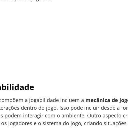
abilidade
 compõem a jogabilidade incluem a
mecânica de jog
erações dentro do jogo. Isso pode incluir desde a 
 podem interagir com o ambiente. Outro aspecto cr
 os jogadores e o sistema do jogo, criando situações