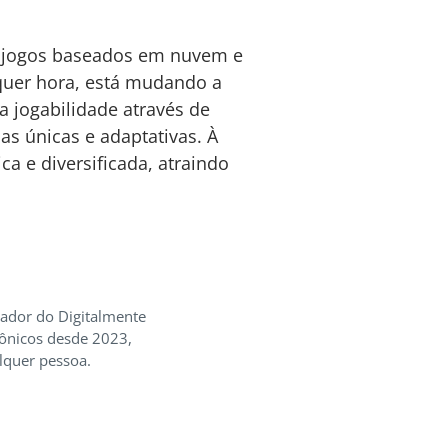
o jogos baseados em nuvem e
alquer hora, está mudando a
 jogabilidade através de
s únicas e adaptativas. À
ca e diversificada, atraindo
iador do Digitalmente
rônicos desde 2023,
lquer pessoa.