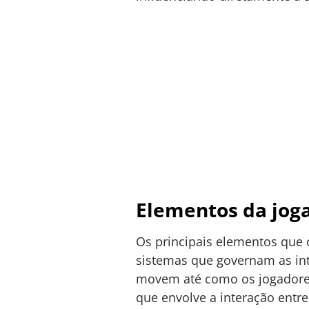
Elementos da jog
Os principais elementos que
sistemas que governam as int
movem até como os jogadores
que envolve a interação entre