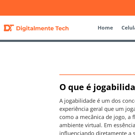
Home
Celul
O que é jogabilid
A jogabilidade é um dos conce
experiência geral que um jog
como a mecânica de jogo, a f
ambiente virtual. Em essência
influenciando diretamente a s