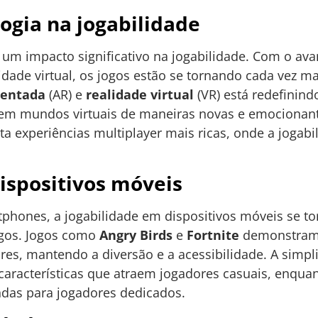
ogia na jogabilidade
 um impacto significativo na jogabilidade. Com o ava
ealidade virtual, os jogos estão se tornando cada vez ma
mentada
(AR) e
realidade virtual
(VR) está redefinind
em mundos virtuais de maneiras novas e emocionante
ita experiências multiplayer mais ricas, onde a jogab
ispositivos móveis
phones, a jogabilidade em dispositivos móveis se 
ogos. Jogos como
Angry Birds
e
Fortnite
demonstram 
es, mantendo a diversão e a acessibilidade. A simpli
características que atraem jogadores casuais, enqua
ndas para jogadores dedicados.