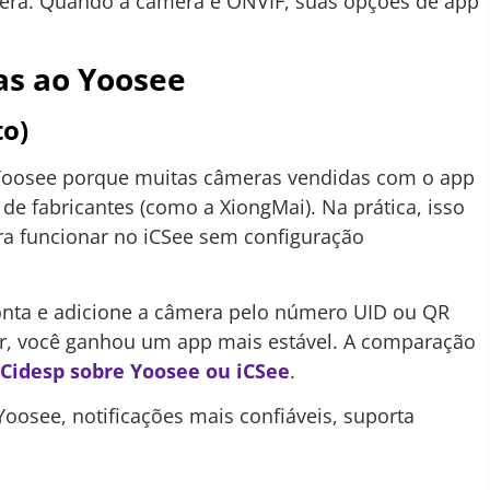
era. Quando a câmera é ONVIF, suas opções de app
as ao Yoosee
to)
o Yoosee porque muitas câmeras vendidas com o app
 fabricantes (como a XiongMai). Na prática, isso
ra funcionar no iCSee sem configuração
conta e adicione a câmera pelo número UID ou QR
r, você ganhou um app mais estável. A comparação
Cidesp sobre Yoosee ou iCSee
.
oosee, notificações mais confiáveis, suporta